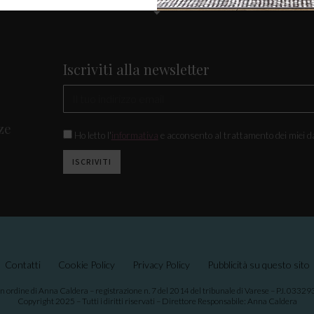
Iscriviti alla newsletter
ze
Ho letto l'
informativa
e acconsento al trattamento dei miei da
Contatti
Cookie Policy
Privacy Policy
Pubblicità su questo sito
in ordine di Anna Caldera – registrazione n. 7 del 2014 del tribunale di Varese – P.I. 033
Copyright 2025 – Tutti i diritti riservati – Direttore Responsabile: Anna Caldera