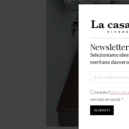
Newsletter
Selezioniamo idee,
meritano davvero 
Ho letto l'
informativ
miei dati personali. *