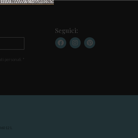
Seguici:
ti personali. *
29360121.