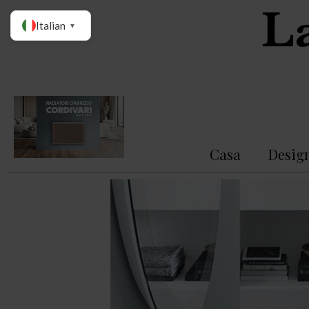
Italian
▼
Casa
Desig