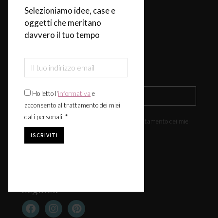
Selezioniamo idee, case e
Design & Tendenze
oggetti che meritano
Tavola
davvero il tuo tempo
Fiere & Eventi
Iscriviti alla newsletter
Ho letto l'
informativa
e
acconsento al trattamento dei miei
dati personali. *
Ho letto l'
informativa
e acconsento al trattamento dei miei
dati personali. *
Seguici: