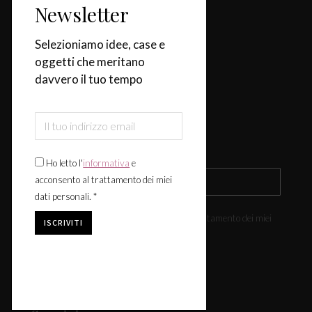
Categorie
Newsletter
Casa
Selezioniamo idee, case e
oggetti che meritano
Design & Tendenze
davvero il tuo tempo
Tavola
Fiere & Eventi
Iscriviti alla newsletter
Ho letto l'
informativa
e
acconsento al trattamento dei miei
dati personali. *
Ho letto l'
informativa
e acconsento al trattamento dei miei
dati personali. *