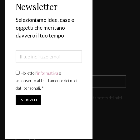
Categorie
Newsletter
Casa
Selezioniamo idee, case e
oggetti che meritano
Design & Tendenze
davvero il tuo tempo
Tavola
Fiere & Eventi
Iscriviti alla newsletter
Ho letto l'
informativa
e
acconsento al trattamento dei miei
dati personali. *
Ho letto l'
informativa
e acconsento al trattamento dei miei
dati personali. *