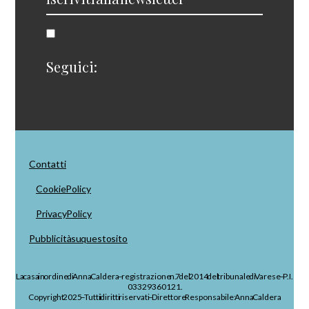
Seguici:
Contatti
Cookie Policy
Privacy Policy
Pubblicità su questo sito
La casa in ordine di Anna Caldera – registrazione n. 7 del 2014 del tribunale di Varese – P.I.
03329360121.
Copyright 2025 – Tutti i diritti riservati – Direttore Responsabile: Anna Caldera