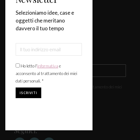
Casa
Selezioniamo idee, case e
Design & Tendenze
oggetti che meritano
Tavola
davvero il tuo tempo
Fiere & Eventi
Iscriviti alla newsletter
Ho letto l'
informativa
e
acconsento al trattamento dei miei
dati personali. *
Ho letto l'
informativa
e acconsento al trattamento dei miei
dati personali. *
Seguici: