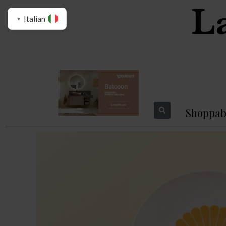
Italian
▼
Shoppab