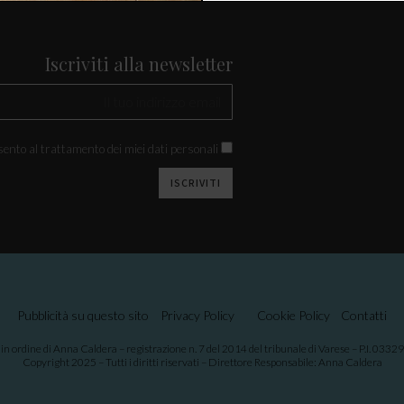
Iscriviti alla newsletter
ento al trattamento dei miei dati personali. *
Pubblicità su questo sito
Privacy Policy
Cookie Policy
Contatti
 in ordine di Anna Caldera – registrazione n. 7 del 2014 del tribunale di Varese – P.I. 033
Copyright 2025 – Tutti i diritti riservati – Direttore Responsabile: Anna Caldera