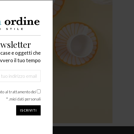
wsletter
 case e oggetti che
vvero il tuo tempo
to al trattamento dei
miei dati personali. *