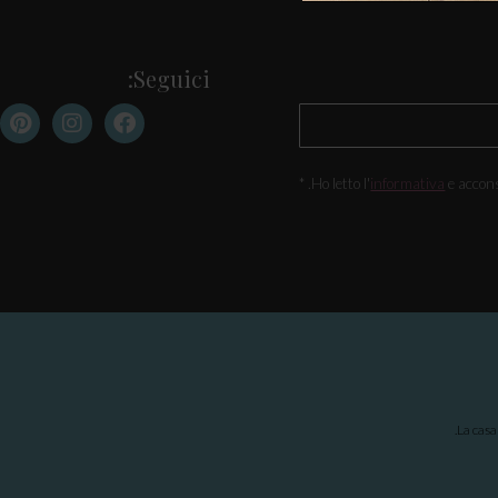
Seguici:
Ho letto l'
informativa
e accons
La casa