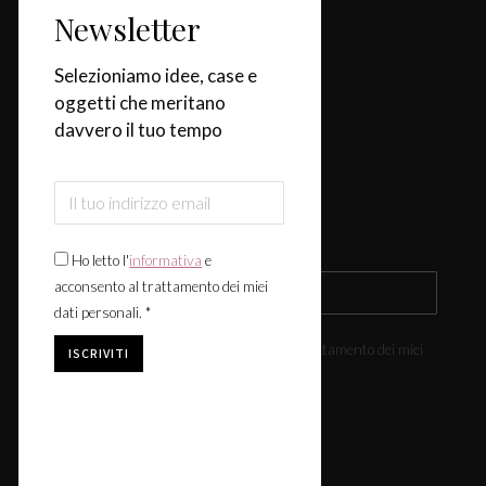
Categorie
Newsletter
Casa
Selezioniamo idee, case e
oggetti che meritano
Design & Tendenze
davvero il tuo tempo
Tavola
Fiere & Eventi
Iscriviti alla newsletter
Ho letto l'
informativa
e
acconsento al trattamento dei miei
dati personali. *
Ho letto l'
informativa
e acconsento al trattamento dei miei
dati personali. *