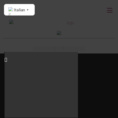
Italian
▼
Redazione
Categorie
Casa
Design & Tendenze
Tavola