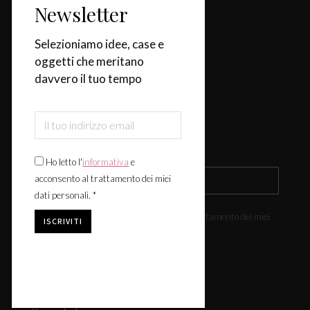
Categorie
Newsletter
Casa
Selezioniamo idee, case e
oggetti che meritano
Design & Tendenze
davvero il tuo tempo
Tavola
Fiere & Eventi
Iscriviti alla newsletter
Ho letto l'
informativa
e
acconsento al trattamento dei miei
dati personali. *
Ho letto l'
informativa
e acconsento al trattamento dei miei
dati personali. *