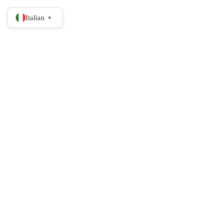
Italian
▼
C